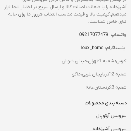
آشپزخانه را با ضمانت اصالت کالا و ارسال سریع در اختیار شما قرار
میدهیم.کیفیت بالا و قیمت مناسب انتخاب هرروز ما برای خانه
های خاص شماست.
واتساپ:
09217077479
اینستاگرام:
loux_home​
آدرس:
شعبه 1:تهران،میدان شوش
شعبه 2:آذربایجان غربی،ماکو
شعبه 3:کردستان،بانه
دسته بندی محصولات
سرویس آرکوپال
سرویس آشپزخانه