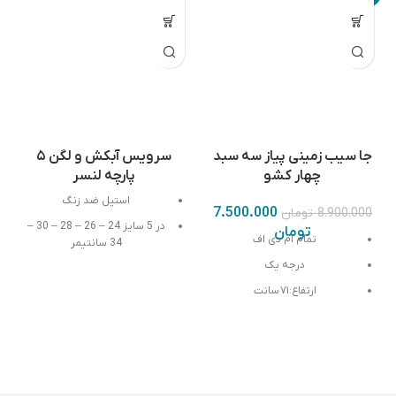
جا سیب زمینی پیاز سه سبد
سرویس آبکش و لگن ۵
چهار کشو
پارچه لنسر
استیل ضد زنگ
7.500.000
8.900.000
تومان
در 5 سایز 24 – 26 – 28 – 30 –
تومان
تمام
ام
دی
اف
34 سانتیمر
درجه یک
ارتفاع
:۷۱
سانت
عرض
:
۵۴
سانت