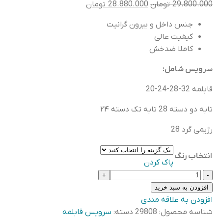
قیمت
قیمت
29.800.000
تومان
28.880.000
تومان
اصلی
فعلی
جنس
داخل و بیرون گرانیت
28.880.000
29.800.000
کیفیت عالی
تومان
تومان
کاملا ضدخش
بود.
است.
سرویس شامل:
قابلمه 32-28-24-20
تابه دو دسته 28 تابه تک دسته ۲۴
رژیمی گرد 28
انتخاب رنگ
پاک کردن
سرویس
قابلمه
افزودن به سبد خرید
۱۳
افزودن به علاقه مندی
پارچه
شناسه محصول:
29808
دسته:
سرویس قابلمه