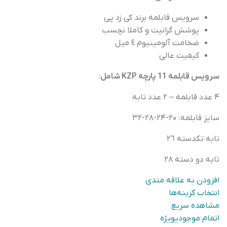
سرویس قابلمه برند کی زد پی
پوشش
گرانيت
و
كاملا
نچسب
ضخامت
آلومينيوم
٤
ميل
کیفیت عالی
سرویس قابلمه 11 پارچه KZP شامل
:
۴
عدد
قابلمه
–
٢
عدد
تابه
سايز
قابلمه
: ۲۰-۲۴-۲۸-۳۲
تابه
تكدسته
٢٦
تابه
دو
دسته
٢٨
افزودن به علاقه مندی
انتخاب گزینه‌ها
مشاهده سریع
اتمام موجودی
ویژه