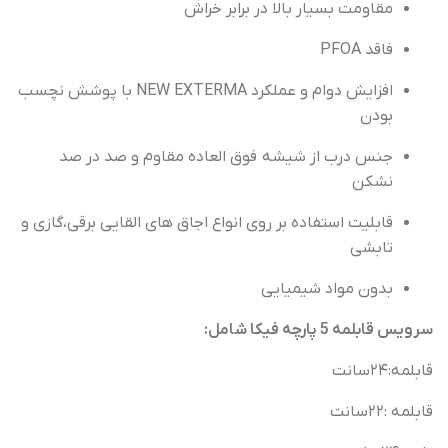
مقاومت
بسیار
بالا
در
برابر
خراش
فاقد
PFOA
افزایش
دوام
و
عملکرد
NEW EXTERMA
با
پوشش
نچسب
بودن
جنس
درب
از
شیشه
فوق
العاده
مقاوم
و
صد
در
صد
نشکن
قابلیت
استفاده
بر‌
روی
انواع
اجاق
های
القایی
برقی،گازی
و
تابشی
بدون مواد شیمیایی
سرویس قابلمه 5
پارچه
فیکا
شامل
:
قابلمه
:
۲۴سانت
قابلمه
:
۲۲سانت