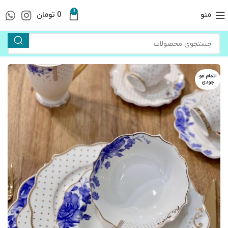
0
منو
0
تومان
اتمام مو
جودی