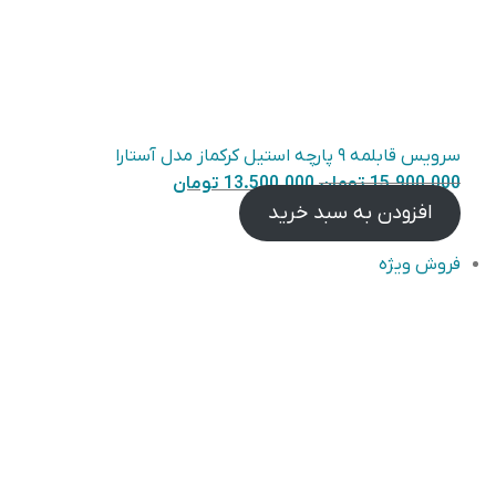
سرویس قابلمه ۹ پارچه استیل کرکماز مدل آستارا
قیمت
قیمت
15.900.000
تومان
13.500.000
تومان
اصلی
فعلی
افزودن به سبد خرید
۱۳.۵۰۰.۰۰۰
۱۵.۹۰۰.۰۰۰
محصول
فروش ویژه
تومان
تومان
تخفیف
بود.
است.
خورده