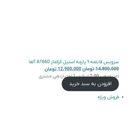
سرویس قابلمه ۹ پارچه استیل کرکماز A1660 آلفا
قیمت
قیمت
14.800.000
تومان
12.900.000
تومان
اصلی
فعلی
امتیازدهی
2.00
از ۵ در
1
امتیازدهی مشتری
۱۲.۹۰۰.۰۰۰
۱۴.۸۰۰.۰۰۰
افزودن به سبد خرید
تومان
تومان
محصول
فروش ویژه
بود.
است.
تخفیف
خورده