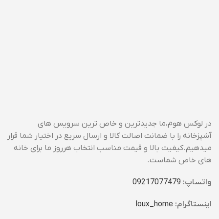
در لوکس هوم،ما جدیدترین و خاص ترین سرویس های
آشپزخانه را با ضمانت اصالت کالا و ارسال سریع در اختیار شما قرار
میدهیم.کیفیت بالا و قیمت مناسب انتخاب هرروز ما برای خانه
های خاص شماست.
واتساپ:
09217077479
اینستاگرام:
loux_home​