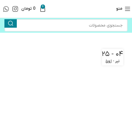
0
منو
0
تومان
۰۴ - ۲۵
تیر - ژوئ