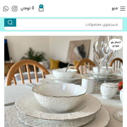
0
منو
0
تومان
اتمام مو
جودی