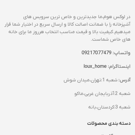
در لوکس هوم،ما جدیدترین و خاص ترین سرویس های
آشپزخانه را با ضمانت اصالت کالا و ارسال سریع در اختیار شما قرار
میدهیم.کیفیت بالا و قیمت مناسب انتخاب هرروز ما برای خانه
های خاص شماست.
واتساپ:
09217077479
اینستاگرام:
loux_home​
آدرس:
شعبه 1:تهران،میدان شوش
شعبه 2:آذربایجان غربی،ماکو
شعبه 3:کردستان،بانه
دسته بندی محصولات