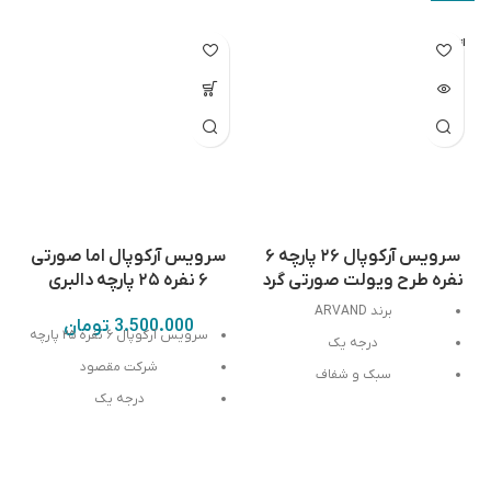
اتمام مو
جودی
سرویس آرکوپال ۲۶ پارچه ۶
سرویس آرکوپال اما صورتی
نفره طرح ویولت صورتی گرد
۶ نفره ۲۵ پارچه دالبری
برند ARVAND
3.500.000
تومان
سرویس آرکوپال ۶ نفره ۲۵ پارچه
درجه یک
شرکت مقصود
سبک و شفاف
درجه یک
قابلیت فر و ماشین ظرفشویی
قابل استقاده در فر و ماشین
سرویس شامل:
6 پلوخوری6 خورش
ظرفشویی
خوری6 پیش دستی6 پیاله1 دیس1
کاسه سالاد