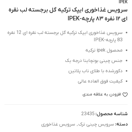
IPEK
سرویس غذاخوری ایپک ترکیه گل برجسته لب نقره
ای ۱۲ نفره ۸۳ پارچه-IPEK
سرویس غذاخوری ایپک ترکیه گل برجسته لب نقره ای 12 نفره
83 پارچه-IPEK
محصول ipek ترکیه
جنس
چینی
بونچاینا
درجه
یک
دکور‌شده با طلای‌ ناب پلاتین
کیفیت فوق العاده عالی
افزودن به علاقه مندی
شناسه محصول:
23435
دسته:
سرویس چینی ترک
,
سرویس غذاخوری