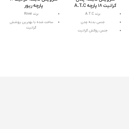
گرانیت ۱۸ پارچه A.T.C
پارچه ریور
برند
A.T.C
برند River
جنس
بدنه
چدن
ساخت شده با بهترین پوشش
گرانيت
جنس
روکش
گرانیت
كيفيت عالی
ضخامت
۵
لایه
سرویس شامل:
۳عدد قابلمه دو عدد
سرویس
شامل
:
تابه سایز بندی قابلمه ۲۸-۲۴-۲۲ تابه
٢٨ دو دسته تابه رژیمی دو طرفه
سایز
قابلمه
ها
۱۶،۲۰،۲۴،۲۸،۳۲
تابه
دو
دسته
سایز
۲۸
درب
دار
تابه
رژیمی
۳۲
به
همراه
زیر
قابلمه
و
دستگیره