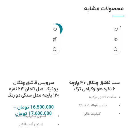
محصولات مشابه
اتمام مو
-8%
جودی
ست قاشق چنگال ۳۰ پارچه
سرویس قاشق چنگال
۶ نفره هولوگرامی ترک
یونیک اصل آلمان ۲۴ نفره
۱۲۰ پارچه مدل سنگی دو رنگ
ساخت
کشور
ترکیه
جنس
:
فولاد
ضد
زنگ
16.500.000
تومان
–
17.600.000
تومان
کیفیت
عالی
استیل باکیفیت ۱۸/۱۰
۳۰پارچه
۶
نفره
استیل آهنربانگیر