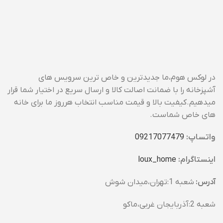
در لوکس هوم،ما جدیدترین و خاص ترین سرویس های
آشپزخانه را با ضمانت اصالت کالا و ارسال سریع در اختیار شما قرار
میدهیم.کیفیت بالا و قیمت مناسب انتخاب هرروز ما برای خانه
های خاص شماست.
واتساپ:
09217077479
اینستاگرام:
loux_home​
آدرس:
شعبه 1:تهران،میدان شوش
شعبه 2:آذربایجان غربی،ماکو