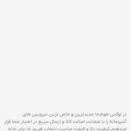
ضمانت در برابر سیاه شدن یا
چنگال میوه خوری ۶ عدد قاشق چای
زنگ زدن(در صورت هرگونه تغییر
خوری
رنگ یا زنگ زدگی به صورت
رایگان تعویض می شود)
ضمانت مادام العمر
در لوکس هوم،ما جدیدترین و خاص ترین سرویس های
آشپزخانه را با ضمانت اصالت کالا و ارسال سریع در اختیار شما قرار
میدهیم.کیفیت بالا و قیمت مناسب انتخاب هرروز ما برای خانه