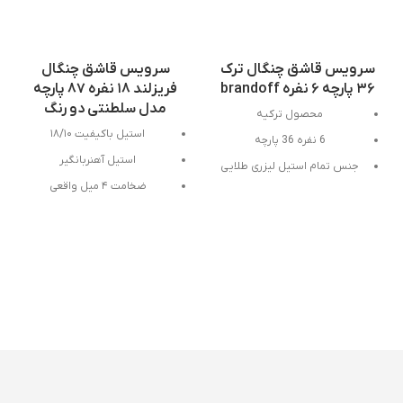
سرویس قاشق چنگال ترک
سرویس قاشق چنگال
۳۶ پارچه ۶ نفره brandoff
فریزلند ۱۸ نفره ۸۷ پارچه
مدل سلطنتی دو رنگ
محصول ترکیه
استیل باکیفیت ۱۸/۱۰
6 نفره 36 پارچه
استیل آهنربانگیر
جنس تمام استیل لیزری طلایی
18/10
رنگ بدنه سیلیکونی نسوز
استیل درجه یک،رنگ کاملا ثابت
و ضدزنگ
رنگ استیل آبکاری شده و رنگ
ثابت
طراحی ارگونومیک و فوق العاده
خوش دست و زیبا
ضخامت 6 میل
‎قابل شستشو در ماشین
فوق‌العاده باکیفیت
ظرفشویی
بسته بندی گیفت باکس
‎وارداتی ، ساخت کشور چین ، تحت
لیسانس آلمان
اقلام شامل:
۶ عدد قاشق غذا خوری ۶
عدد چنگال غذا خوری ۶ عدد کارد غذا
اصل و‌ اورجینال
خوری ۶ عدد قاشق دسر و مربا ۶ عدد