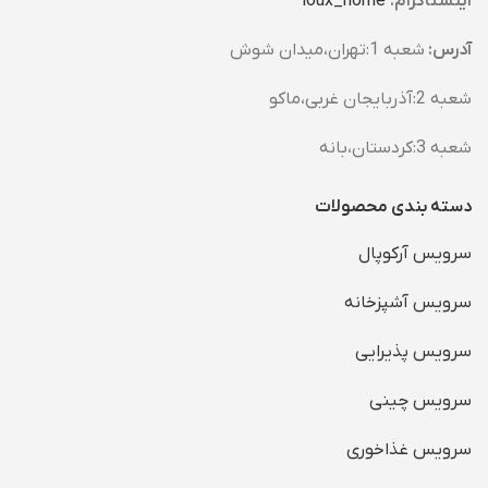
اینستاگرام:
loux_home​
آدرس:
شعبه 1:تهران،میدان شوش
شعبه 2:آذربایجان غربی،ماکو
شعبه 3:کردستان،بانه
دسته بندی محصولات
سرویس آرکوپال
سرویس آشپزخانه
سرویس پذیرایی
سرویس چینی
سرویس غذاخوری