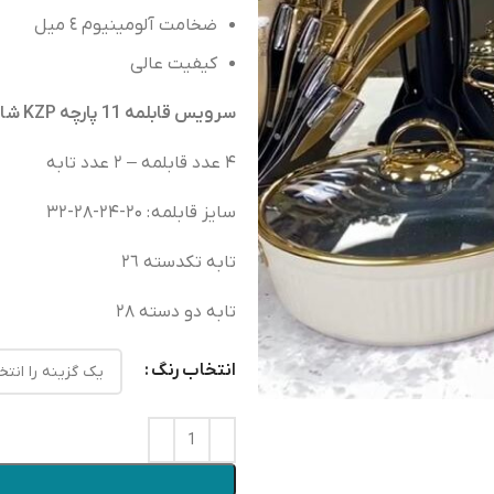
ضخامت
آلومينيوم
٤
ميل
کیفیت عالی
سرویس قابلمه 11 پارچه KZP شامل
۴
عدد
قابلمه
–
٢
عدد
تابه
سايز
قابلمه
: ۲۰-۲۴-۲۸-۳۲
تابه
تكدسته
٢٦
تابه
دو
دسته
٢٨
انتخاب رنگ