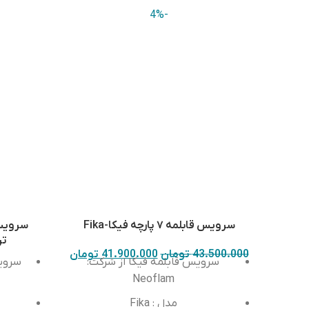
-4%
سرویس قابلمه ۷ پارچه فیکا-Fika
ترک
43.500.000
تومان
41.900.000
تومان
سرویس قابلمه فیکا از شرکت
:
Neoflam
مدل
: Fika