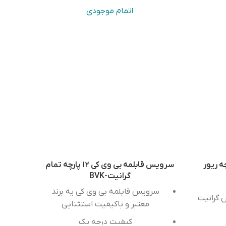
اتمام موجودی
سرویس قابلمه بی وی کی ۱۲ پارچه تمام
گرانیت-BVK
سرویس قابلمه بی
وی
کی
یه
برند
جنس 
 گرانيت
معتبر
و
باکیفیت
استثنایی
جنس ب
دارا
كيفيت
درجه
يک