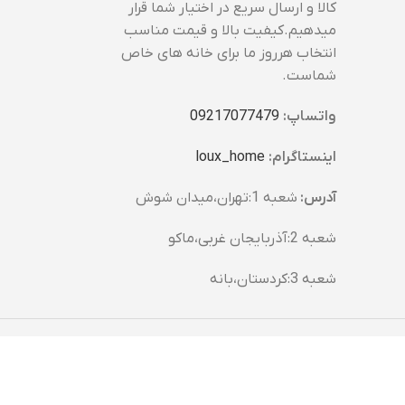
کالا و ارسال سریع در اختیار شما قرار
قابلمه سایز 22 قد بلند
میدهیم.کیفیت بالا و قیمت مناسب
قابلمه سایز 22 قد کوتاه
انتخاب هرروز ما برای خانه های خاص
قابلمه سایز 24
شماست.
تابه سایز 24
واتساپ:
09217077479
اینستاگرام:
loux_home​
آدرس:
شعبه 1:تهران،میدان شوش
شعبه 2:آذربایجان غربی،ماکو
شعبه 3:کردستان،بانه