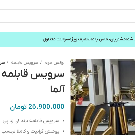
 شما
مشتریان
تماس با ما
تخفیف ویژه
سوالات متداول
لوکس هوم
سرویس قابلمه
سرویس 
آلما
26.900.000
تومان
سرویس قابلمه برند کی زد پی
پوشش
گرانيت
و
كاملا
نچسب