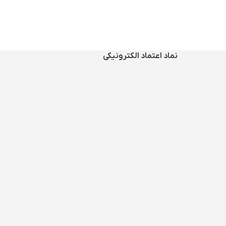
حرارت
دو عدد
همراه
با
یکسال
گارانتي
شركتي
تابه سایز بندی قابلمه ۲۸-۲۴-۲۲ تابه
شامل
:
قابلمه ۲۰-۲۴-۲۸-۳۲
نماد اعتماد الکترونیکی
تابه
دوطرفه
٢٨
تابه
دو
دسته ۲۸