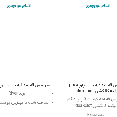
اتمام موجودی
اتمام موجودی
سرویس قابلمه گرانیت ۹ پارچه فالز
سرویس قابلمه گرانیت ۱۰ پارچه ریور
یه کالکشن ‏doa-cust
برند River
سرویس قابلمه گرانیت 9 پارچه فالز
ساخت شده با بهترین پوشش
ترکیه کالکشن ‏doa-cust
كيفيت عالی
برند
Falez