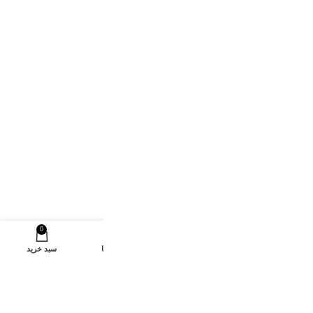
0
خانه
تخفیفات ویژه
اعتماد شما
سبد خرید
خردکن تیغه تیتانیوم kozano مدل ‏KC۷۱B