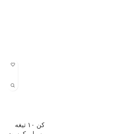
شناسه محصول:
18078
دسته:
خردکن
,
لوازم خانگی برقی
اشتراک گذاری:
نظرات (1)
محصولات مشابه
-26%
-19%
خردکن ۲ کاسه
خردکن ۱۰ تیغه
سیلورکرست اصلی ۱۲
تیتانیوم سیلورکرست