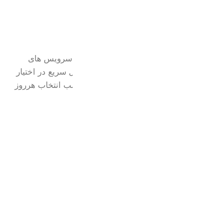
در لوکس هوم،ما جدیدترین و خاص ترین سرویس های
آشپزخانه را با ضمانت اصالت کالا و ارسال سریع در اختیار
شما قرار میدهیم.کیفیت بالا و قیمت مناسب انتخاب هرروز
ما برای خانه های خاص شماست.
واتساپ:
09217077479
اینستاگرام:
loux_home​
آدرس:
شعبه 1:تهران،میدان شوش
شعبه 2:آذربایجان غربی،ماکو
شعبه 3:کردستان،بانه