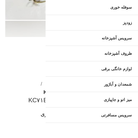
سوفله خوری
زودپز
سرویس آشپزخانه
ظروف آشپزخانه
لوازم خانگی برقی
لوکس هوم
ظروف آشپزخانه
خردکن
شمعدان و آباژور
خردکن تیغه تیتانیوم kozano مدل ‏KC۷۱B
خردکن تیغه تیتانیوم kozano مدل ‏KC۷۱B
میز اتو و جاپیازی
امتیازدهی
4.00
از 5 در
1
امتیازدهی مشتری
سرویس مسافرتی
(
1
بررسی مشتری)
مدل KC71B