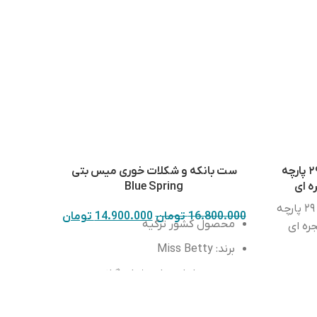
سرویس آشپزخانه آرتیستون ۲۹ پارچه
ست بانکه و شکلات خوری میس بتی
ه ای
Blue Spring
سرویس آشپزخانه آرتیستون ۲۹ پارچه
16.800.000
تومان
14.900.000
تومان
محصول کشور ترکیه
ره ای
برند: Miss Betty
دور
جنس: لعابی با پوشش گرانیتی سه
لایه
ارتفاع بانکه ها : 12 و 15 سانتی متر