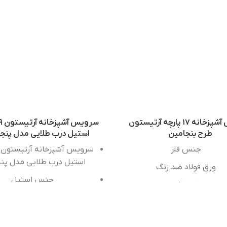
سرویس آشپزخانه ۱۷ پارچه آرتیستون
طرح بنجامین
استیل درب طلایی مدل پنجر
جنس
فلز
استیل درب طلایی مدل پنج
ورق
فولاد
ضد
زنگ
جنس
استیل
ضدخش
درجه
یک
ضدلک
رنگ
ثابت
جنس‌ درجه یک