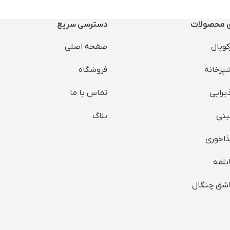
با
قابلیت
شستشو
۱۷ پارچه شامل:
دارای
یکسال
گارانتی
ی محصولات
دسترسی سریع
سطل برنج
وپال
صفحه اصلی
سطل زباله
سطل قند
پزخانه
فروشگاه
سطل شکر
رایی
تماس با ما
بوبات ۱.۵ کیلویی ۳ عدد
نی
بلاگ
 حبوبات ۱ کیلویی ۳ عدد
بانکه ادویه ۶ عدد
اخوری
جاماکارانی
بلمه
شق چنگال