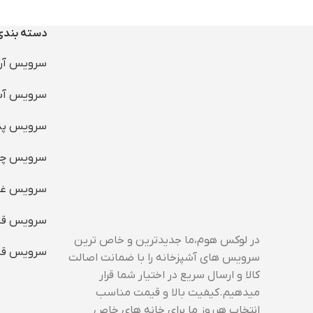
دسته بند
سرویس آرک
سرویس آش
سرویس پذی
بانکه ح
سرویس چی
بانکه
سرویس غذ
سرویس قا
در لوکس هوم،ما جدیدترین و خاص ترین
سرویس قا
سرویس های آشپزخانه را با ضمانت اصالت
کالا و ارسال سریع در اختیار شما قرار
میدهیم.کیفیت بالا و قیمت مناسب
انتخاب هرروز ما برای خانه های خاص