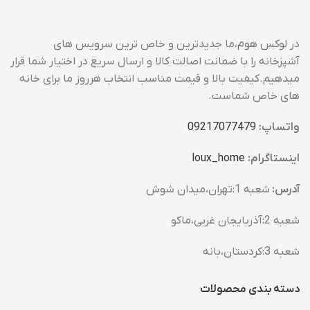
در لوکس هوم،ما جدیدترین و خاص ترین سرویس های
آشپزخانه را با ضمانت اصالت کالا و ارسال سریع در اختیار شما قرار
میدهیم.کیفیت بالا و قیمت مناسب انتخاب هرروز ما برای خانه
های خاص شماست.
واتساپ:
09217077479
اینستاگرام:
loux_home​
آدرس:
شعبه 1:تهران،میدان شوش
شعبه 2:آذربایجان غربی،ماکو
شعبه 3:کردستان،بانه
دسته بندی محصولات