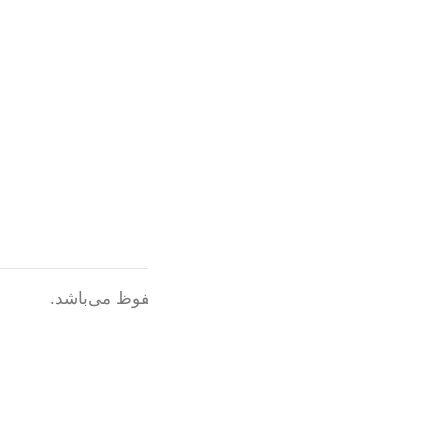
فروشگاه
تماس با ما
بلاگ
نماد اعتماد الکترونیکی
© 1402 تمامی حقوق این سایت محفوظ می‌باشد.