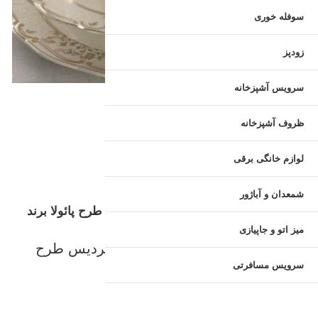
سوفله خوری
زودپز
سرویس آشپزخانه
ظروف آشپزخانه
لوازم خانگی برقی
لوکس هوم
سرویس چینی ایرانی
شمعدان و آباژور
سرویس چینی بن چاینا استخوانی پردیس طرح پائولا برند
ایزابل ۳۰ پارچه ۶ نفره
میز اتو و جاپیازی
سرویس چینی بن چاینا استخوانی پردیس طرح
پائولا برند ایزابل ۳۰ پارچه ۶ نفره
سرویس مسافرتی
قابلیت
شستشو
در
ماشین
ظرفشویی