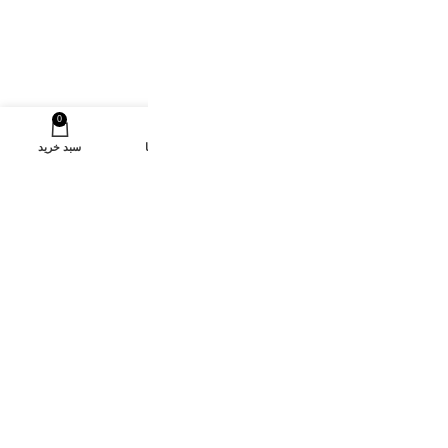
0
خانه
تخفیفات ویژه
اعتماد شما
سبد خرید
سرویس چینی بن چاینا استخوانی پردیس طرح پائولا برند
ایزابل ۳۰ پارچه ۶ نفره