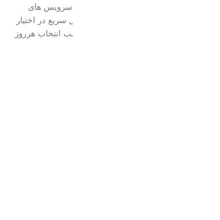
در لوکس هوم،ما جدیدترین و خاص ترین سرویس های
آشپزخانه را با ضمانت اصالت کالا و ارسال سریع در اختیار
شما قرار میدهیم.کیفیت بالا و قیمت مناسب انتخاب هرروز
ما برای خانه های خاص شماست.
واتساپ:
09217077479
اینستاگرام:
loux_home​
آدرس:
شعبه 1:تهران،میدان شوش
شعبه 2:آذربایجان غربی،ماکو
شعبه 3:کردستان،بانه
دسته بندی محصولات