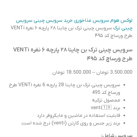
لوکس هوم
سرویس غذاخوری
خرید سرویس چینی
سرویس
چینی ترک
سرویس چینی ترک بن چاینا ۲۸ پارچه ۶ نفره VENTi
طرح ورساچ کد ۴۹۵
سرویس چینی ترک بن چاینا ۲۸ پارچه ۶ نفره VENTi
طرح ورساچ کد ۴۹۵
Price
3.500.000
تومان
–
18.500.000
تومان
range:
سرویس چینی ترک بن چاینا 28 پارچه 6 نفره VENTi طرح
3.500.000
ورساچ کد 495
تومان
محصول ترکیه
through
برند venti🇹🇷
18.500.000
قابلیت استفاده در ماشین و مایکروفر دارد
تومان
برند زیر جنس و روی کارتن (venti) درج شده است.
سرویس شامل: