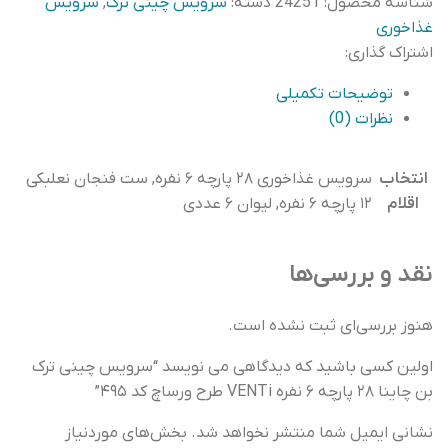
بن
شناسه محصول:
24251
دسته:
سرویس چینی ترک
,
سرویس
چاینا
غذاخوری
28
اشتراک گذاری:
پارچه
توضیحات تکمیلی
6
نظرات (0)
نفره
VENTi
طرح
انتخاب
سرویس غذاخوری ۲۸ پارچه ۶ نفره, ست فنجان نعلبکی
ورساچ
اقلام
۱۲ پارچه ۶ نفره, لیوان ۶ عددی
کد
495
نقد و بررسی‌ها
عدد
هنوز بررسی‌ای ثبت نشده است.
اولین کسی باشید که دیدگاهی می نویسد “سرویس چینی ترک
بن چاینا ۲۸ پارچه ۶ نفره VENTi طرح ورساچ کد ۴۹۵”
نشانی ایمیل شما منتشر نخواهد شد.
بخش‌های موردنیاز