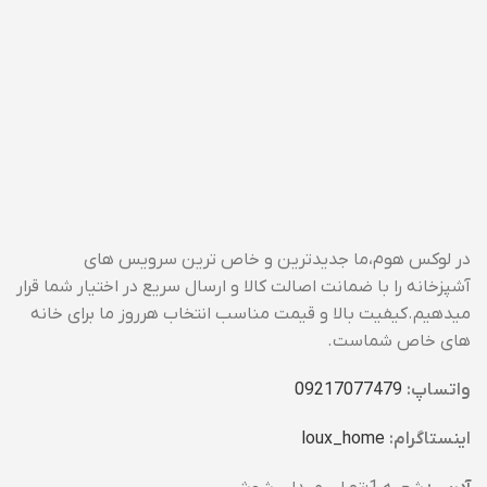
ضمانت مادام العمر
ضمانت مادام العمر
در لوکس هوم،ما جدیدترین و خاص ترین سرویس های
آشپزخانه را با ضمانت اصالت کالا و ارسال سریع در اختیار شما قرار
میدهیم.کیفیت بالا و قیمت مناسب انتخاب هرروز ما برای خانه
های خاص شماست.
واتساپ:
09217077479
اینستاگرام:
loux_home​