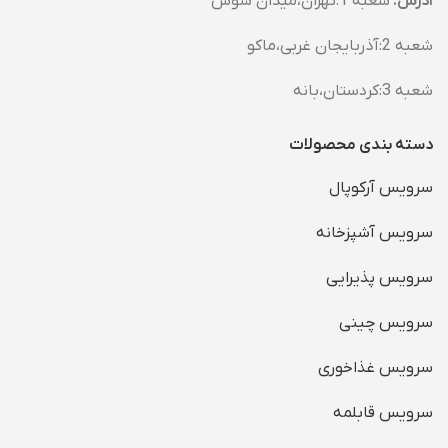
آدرس:
شعبه 1:تهران،میدان شوش
شعبه 2:آذربایجان غربی،ماکو
شعبه 3:کردستان،بانه
دسته بندی محصولات
سرویس آرکوپال
سرویس آشپزخانه
سرویس پذیرایی
سرویس چینی
سرویس غذاخوری
سرویس قابلمه