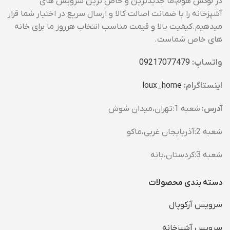
در لوکس هوم،ما جدیدترین و خاص ترین سرویس های
آشپزخانه را با ضمانت اصالت کالا و ارسال سریع در اختیار شما قرار
میدهیم.کیفیت بالا و قیمت مناسب انتخاب هرروز ما برای خانه
های خاص شماست.
واتساپ:
09217077479
اینستاگرام:
loux_home​
آدرس:
شعبه 1:تهران،میدان شوش
شعبه 2:آذربایجان غربی،ماکو
شعبه 3:کردستان،بانه
دسته بندی محصولات
سرویس آرکوپال
سرویس آشپزخانه