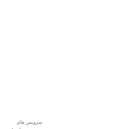
در لوکس هوم،ما جدیدترین و خاص ترین سرویس های