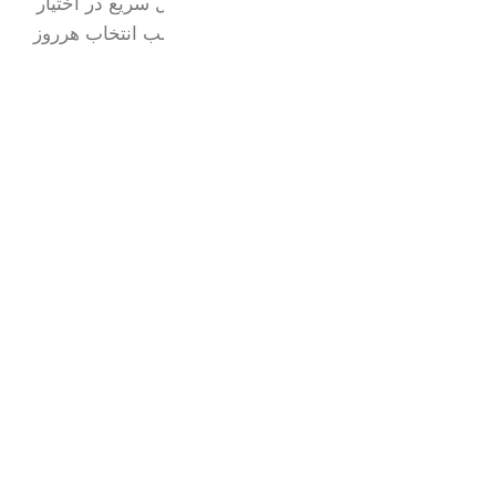
آشپزخانه را با ضمانت اصالت کالا و ارسال سریع در اختیار
شما قرار میدهیم.کیفیت بالا و قیمت مناسب انتخاب هرروز
ما برای خانه های خاص شماست.
واتساپ:
09217077479
اینستاگرام:
loux_home​
آدرس:
شعبه 1:تهران،میدان شوش
شعبه 2:آذربایجان غربی،ماکو
شعبه 3:کردستان،بانه
دسته بندی محصولات
سرویس آرکوپال