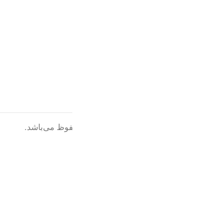
تماس با ما
بلاگ
نماد اعتماد الکترونیکی
© 1402 تمامی حقوق این سایت محفوظ می‌باشد.