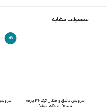
محصولات مشابه
اتمام موجودی
-6%
سرویس قاشق و چنگال ترک ۳۶ پارچه
برند oz life(اوز لایف)