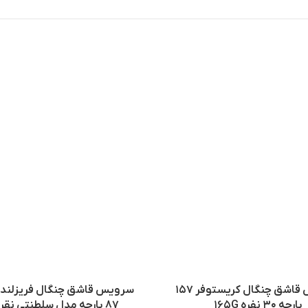
اتمام موجودی
سرویس قاشق چنگال کریستوفر ۱۵۷
پارچه ۳۰ نفره ۱۶۵G
۸۷ پارچه مدل‌ سلطنتی نقره ای