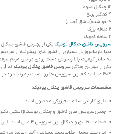
۱۲ چنگال میوه
۴ کفگیر برنج
۴ خورشت(قاشق آجیل)
۲ ملاقه بزرگ
۲ ملاقه کوچک
سرویس قاشق چنگال یونیک
یکی از بهترین قاشق چنگال د
دنیا دارد،امروز در بسیاری از کشور های پیشرفته از سر
به خاطر کیفیت بالا و خوش دست بودن در بین مردم طرفدا
یکی از بهترین ویژگی
سرویس قاشق چنگال یونیک
که آن ر
۳۰۴ میباشد که این سرویس ها رو نصبت به رقبا خود در بازار متمایز تر کرده است .
مشخصات سرویس قاشق چنگال یونیک:
دارای گارانتی سلامت فیزیکی محصول است.
جنس سرویس های قاشق و چنگال یونیک از استیل نگیر
ضخامت قاشق و چنگال این سرویس ۴ میل است. این سرویس ضخامت بالایی دارد و در برابر ضربه مقاوم محسوب می شود.
این ست بسیار جذاب تحت لیسانس آلمان تولید می شود. 