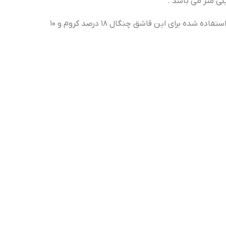
استیل‌هایی که روی آنها ارقام ۱۸٫۱۰ درج شده است، از عالی‌ترین کیفیت برخوردارند یونیک از این دسته می باشد. در ساخت آلیاژ استفاده شده برای این قاشق چنگال ۱۸ درصد کروم و ۱۰